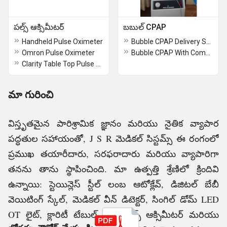
పల్స్ ఆక్సిమీటర్
బబుల్ CPAP
Handheld Pulse Oximeter
Bubble CPAP Delivery System With Blender
Omron Pulse Oximeter
Bubble CPAP With Compressor
Clarity Table Top Pulse Oximeter
మా గురించి
విస్తృతమైన పారిశ్రామిక జ్ఞానం మరియు నైతిక వ్యాపార
పద్ధతుల సహాయంతో, J S R మెడికల్ సిస్టమ్స్ ఈ రంగంలో
ప్రముఖ తయారీదారు, సరఫరాదారు మరియు వ్యాపారిగా
తనను తాను స్థాపించింది. మా ఉత్పత్తి శ్రేణిలో క్రిందివి
ఉన్నాయి: స్టెయిన్లెస్ స్టీల్ లంబ ఆటోక్లేవ్, డిజిటల్ బేబీ
వెయిటింగ్ స్కేల్, మెడికల్ వీన్ డిటెక్టర్, సింగిల్ డోమ్ LED
OT లైట్, క్లారిటీ టేబుల్ టాప్ పల్స్ ఆక్సిమీటర్ మరియు