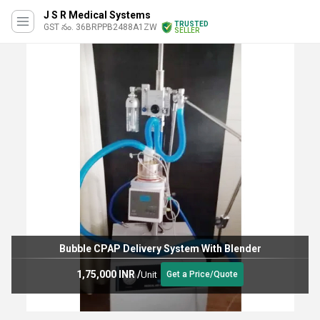
J S R Medical Systems
TRUSTED
GST నం. 36BRPPB2488A1ZW
SELLER
Bubble CPAP Delivery System With Blender
1,75,000 INR
/
Unit
Get a Price/Quote