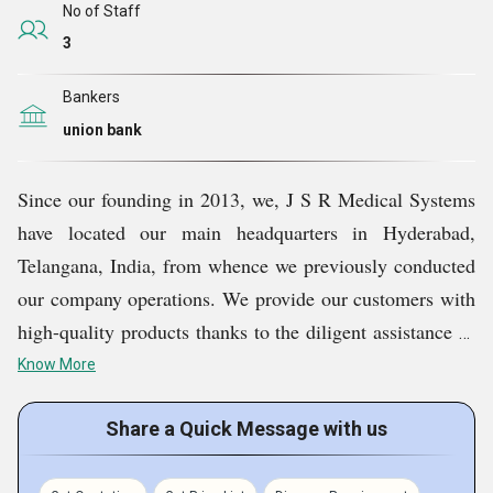
No of Staff
బహిరంగ మరియు నిజాయితీ లావాదేవీ
3
సత్వర డెలివరీ
Bankers
సకాలంలో డెలివరీ
union bank
మా ఇన్ఫ్రాస్ట్ర
Since our founding in 2013, we, J S R Medical Systems
have located our main headquarters in Hyderabad,
క్చర్
సాంకేతికంగా సమర్థవంతమైన మౌలిక సదుపాయాలతో,
Telangana, India, from whence we previously conducted
మేము ఈ రంగంలో ప్రముఖ తయారీదారుగా మా స్థానాన్ని
our company operations. We provide our customers with
కొనసాగించాము. మా మొత్తం మౌలిక సదుపాయాల సౌకర్యం
high-quality products thanks to the diligent assistance of
యంత్రాలు, సాధనాలు మరియు పరికరాలతో సహా
our skilled staff and state-of-the-art facilities. We
అవసరమైన అన్ని ఉపకరణాలతో అమర్చబడి ఉంది. ఉత్పత్తి
Know More
manufacture, supply, and trade items like Handheld
కార్యకలాపాలలో అవరోధం ఏర్పడే అవకాశాన్ని తగ్గించడానికి,
Pulse Oximeter, Bubble CPAP With Compressor,
Share a Quick Message with us
మా నిపుణులు ఆవర్తన అప్గ్రేడేషన్ మరియు నిర్వహణను
Surgical Diathermy Machine, C Arm Compatible Fully
కూడా నిర్ధార
ించుకోండి.