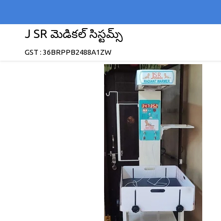
J SR మెడికల్ సిస్టమ్స్
GST : 36BRPPB2488A1ZW