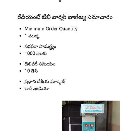
రేడియంట్ బేబీ వార్మర్ వాణిజ్య సమాచారం
Minimum Order Quantity
1 ముక్క
సరఫరా సామర్థ్యం
1000 నెలకు
డెలివరీ సమయం
10 డేస్
ప్రధాన దేశీయ మార్కెట్
ఆల్ ఇండియా