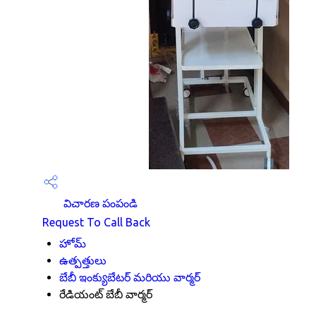
విచారణ పంపండి
Request To Call Back
హోమ్
ఉత్పత్తులు
బేబీ ఇంక్యుబేటర్ మరియు వార్మర్
రేడియంట్ బేబీ వార్మర్