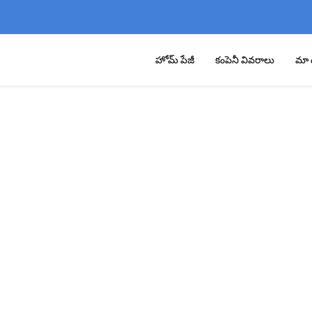
హోమ్ పేజీ
కంపెనీ వివరాలు
మా 