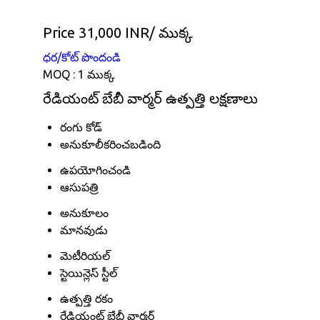
Price 31,000 INR
/ ముక్క
ధర/కోట్ పొందండి
MOQ :
1 ముక్క
రేడియంట్ బేబీ వార్మర్ ఉత్పత్తి లక్షణాలు
రంగు కోడ్
అనుకూలీకరించబడింది
ఉపయోగించండి
ఆసుపత్రి
అనుకూలం
మానవుడు
మెటీరియల్
స్టెయిన్లెస్ స్టీల్
ఉత్పత్తి రకం
రేడియంట్ బేబీ వార్మర్